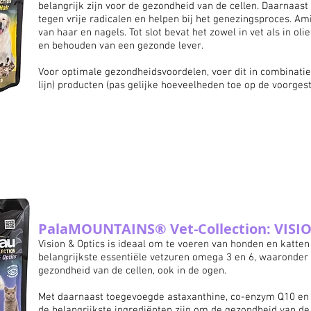
belangrijk zijn voor de gezondheid van de cellen. Daarnaas
tegen vrije radicalen en helpen bij het genezingsproces. A
van haar en nagels. Tot slot bevat het zowel in vet als in ol
en behouden van een gezonde lever.
Voor optimale gezondheidsvoordelen, voer dit in combinati
lijn)
producten (pas gelijke hoeveelheden toe op de voorges
PalaMOUNTAINS®
Vet-Collection:
VISI
Vision & Optics is ideaal om te voeren van honden en katten 
belangrijkste essentiële vetzuren omega 3 en 6, waaronder 
gezondheid van de cellen, ook in de ogen.
Met daarnaast toegevoegde astaxanthine, co-enzym Q10 en l
de belangrijkste
ingrediënten
zijn om de gezondheid van de 