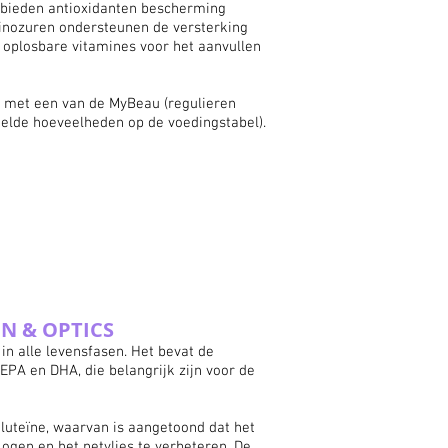
t bieden antioxidanten bescherming
minozuren ondersteunen de versterking
ie oplosbare vitamines voor het aanvullen
e met een van de MyBeau (
regulieren
telde hoeveelheden op de voedingstabel).
ON & OPTICS
in alle levensfasen. Het bevat de
EPA en DHA, die belangrijk zijn voor de
uteïne, waarvan is aangetoond dat het
ogen en het netvlies te verbeteren. De