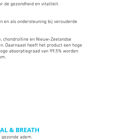
 de gezondheid en vitaliteit.
en en als ondersteuning bij verouderde
e, chondroïtine en Nieuw-Zeelandse
n. Daarnaast heeft het product een hoge
 hoge absorptiegraad van 99,5% worden
aam.
TAL & BREATH
en gezonde adem.