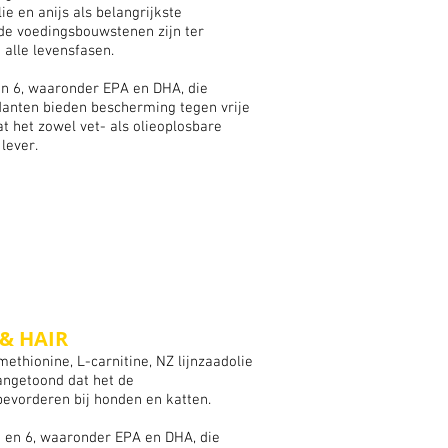
e en anijs als belangrijkste
e voedingsbouwstenen zijn ter
 alle levensfasen.
en 6, waaronder EPA en DHA, die
idanten bieden bescherming tegen vrije
t het zowel vet- als olieoplosbare
lever.
 & HAIR
ethionine, L-carnitine, NZ lijnzaadolie
angetoond dat het de
bevorderen bij honden en katten.
3 en 6, waaronder EPA en DHA, die