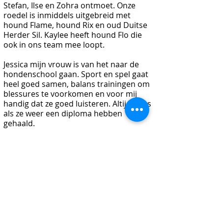
Stefan, Ilse en Zohra ontmoet. Onze
roedel is inmiddels uitgebreid met
hound Flame, hound Rix en oud Duitse
Herder Sil.
Kaylee heeft hound Flo die
ook in ons team mee loopt.
Jessica mijn vrouw is van het naar de
hondenschool gaan. Sport en spel gaat
heel goed samen, balans trainingen om
blessures te voorkomen en voor mij
handig dat ze goed luisteren. Altijd trots
als ze weer een diploma hebben
gehaald.
Jessica is niet actief in de
sledehondensport, maar zeer belangrijk
als handler zonder haar geen sport voor
mij en de hounds.
Samen zijn wij HET team.
We gebruikte al een supplement maar
niet alle honden vonden dit
lekker.
Stefan stelde voor om