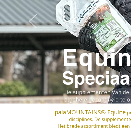
Equi
Speciaa
De supplementen van de E
algehele gezondheid te 
palaMOUNTAINS® Equine
pr
disciplines. De supplemente
Het brede assortiment biedt ee