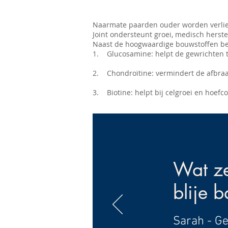
Naarmate paarden ouder worden verliez
Joint ondersteunt groei, medisch herst
Naast de hoogwaardige bouwstoffen beva
1. Glucosamine: helpt de gewrichten
2. Chondroïtine: vermindert de afbraa
3. Biotine: helpt bij celgroei en hoefco
Wat z
blije 
Sarah - Ge