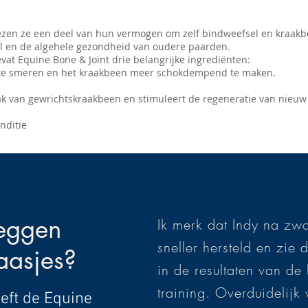
en ze een deel van hun vermogen om zelf bindweefsel en kraakbe
el en de algehele gezondheid van oudere paarden.
t Equine Bone & Joint drie belangrijke ingrediënten:
 te smeren en het kraakbeen meer schokdempend te maken.
k van gewrichtskraakbeen en stimuleert de regeneratie van nieuw 
nditie
eggen
Ik merk dat Indy na zw
sneller hersteld en zie d
baasjes?
in de resultaten van de 
training. Overduidelij
eft de Equine