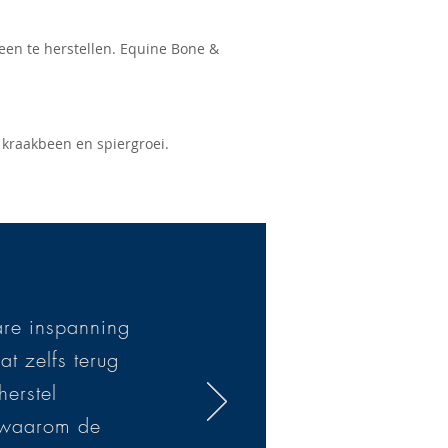
en te herstellen. Equine Bone &
kraakbeen en spiergroei.
are inspanning
at zelfs terug
herstel
k waarom de