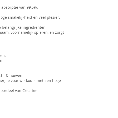
 absorptie van 99,5%.
oge smakelijkheid en veel plezier.
 belangrijke ingrediënten:
ichaam, voornamelijk spieren, en zorgt
ren.
n.
cht & hoeven.
dt energie voor workouts met een hoge
voordeel van Creatine.