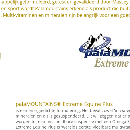
appelijk geformuleerd, getest en gevalideerd door Massey U
ie en sport wordt Palamountains erkend als product die bu
 Multi-vitaminen en mineralen zijn belangrijk voor een goe
palaMOUNTAINS® Extreme Equine Plus
is een energiedichte formulering. Het bevat zowel 'in water
mineralen en dit is gesuspendeerd. Dit wil zeggen dat er 
worden tot een onscheidbare suspensie met een Omega 3-
Extreme Equine Plus is 'werelds eerste' vloeibare multiv