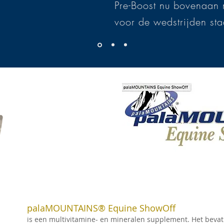
Pre-Boost nu bovenaan m
voor de wedstrijden st
palaMOUNTAINS® Equine ShowOff
is een multivitamine- en mineralen supplement. Het bevat z