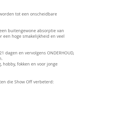
d worden tot een onscheidbare
 een buitengewone absorptie van
or een hoge smakelijkheid en veel
n 21 dagen en vervolgens ONDERHOUD,
n.
, hobby, fokken en voor jonge
ten die Show Off verbeterd: