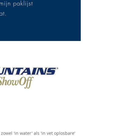
ijn paklijst
aat.
owel 'in water' als 'in vet oplosbare'