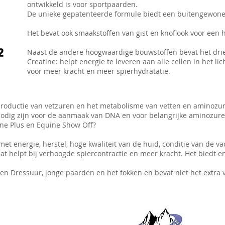
ontwikkeld is voor sportpaarden.
De unieke gepatenteerde formule biedt een buitengewone
Het bevat ook smaakstoffen van gist en knoflook voor een h
Naast de andere hoogwaardige bouwstoffen bevat het drie
Creatine: helpt energie te leveren aan alle cellen in het l
voor meer kracht en meer spierhydratatie.
e productie van vetzuren en het metabolisme van vetten en aminozu
 nodig zijn voor de aanmaak van DNA en voor belangrijke aminozure
ine Plus en Equine Show Off?
t energie, herstel, hoge kwaliteit van de huid, conditie van de va
 dat helpt bij verhoogde spiercontractie en meer kracht. Het bie
 en Dressuur, jonge paarden en het fokken en bevat niet het extra 