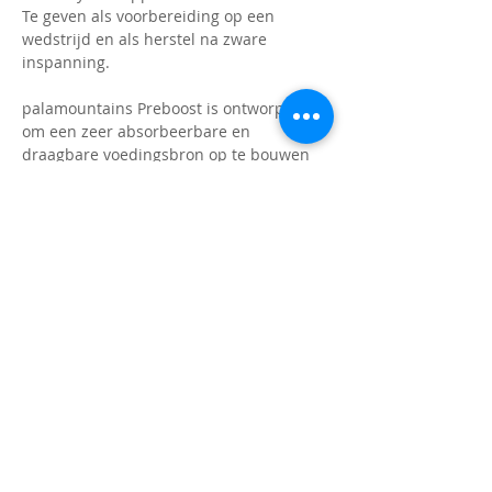
Te geven als voorbereiding op een
wedstrijd en als herstel na zware
inspanning.
palamountains Preboost is ontworpen
om een ​​zeer absorbeerbare en
draagbare voedingsbron op te bouwen
die uw hond is verloren door bv zweten
tijdens trainingen, het bevat ook de
ingrediënten: B-vitaminen (B1, B2, B6,
B12, biotine, niacine,
Calciumpantothenaat, foliumzuur),
antioxidanten en zouten.
Bekijk ook onze andere
paardensupplementen
!