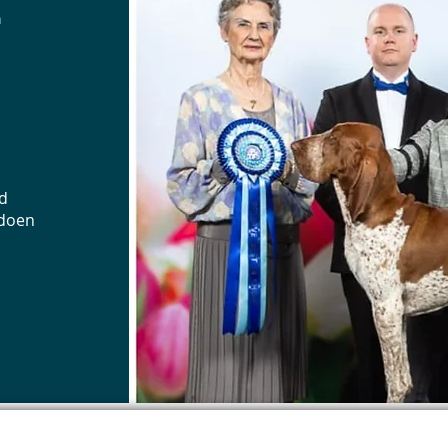
n
 hun ervaringen. Wij kunnen verschillende demo’s verzorge
contact
op via
info@palamountains.org
nd
 doen