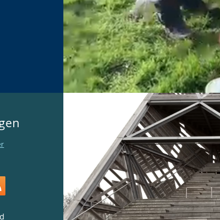
egen
er
gd