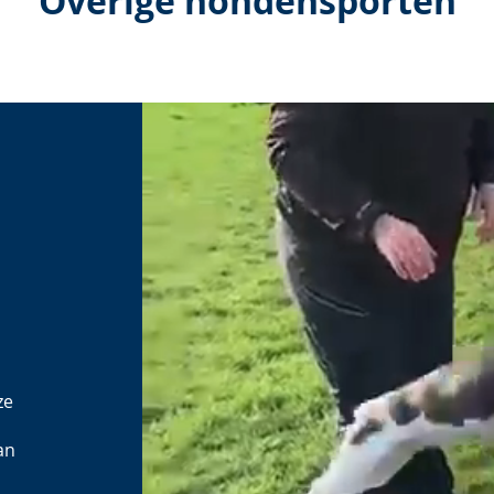
Overige hondensporten
ze
an