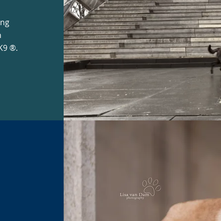
ing
n
K9 ®.
n