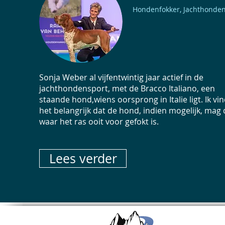
Hondenfokker, Jachthonde
Het Palamountains team deelt graag
Sonja Weber al vijfentwintig jaar actief in de
opzoek naar iets unieks neem dan
jachthondensport, met de Bracco Italiano, een
staande hond,wiens oorsprong in Italie ligt. Ik vi
het belangrijk dat de hond, indien mogelijk, mag
waar het ras ooit voor gefokt is.
Lees verder