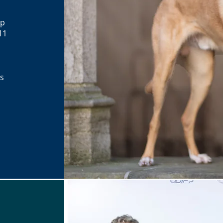
op
11
ls