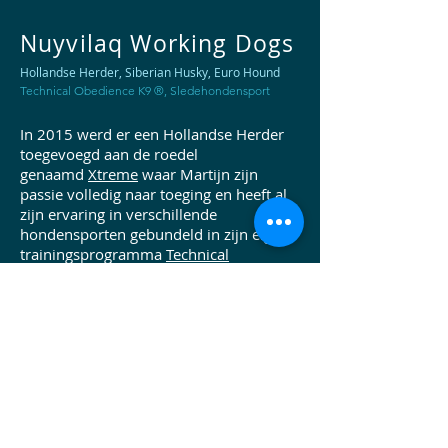
Nuyvilaq Working Dogs
Hollandse Herder, Siberian Husky, Euro Hound
Technical Obedience K9 ®, Sledehondensport
In 2015 werd er een Hollandse Herder
toegevoegd aan de roedel
genaamd
Xtreme
waar Martijn zijn
passie volledig naar toeging en heeft al
zijn ervaring in verschillende
hondensporten gebundeld in zijn eigen
trainingsprogramma
Technical
Obedience K9 ®.
Martijn zijn theorie
gaat over controle hebben en niet alleen
over het hebben van een gehoorzame
hond, je moet controle krijgen over
meerdere gedragingen.
Alleen door in de geest van de hond te
komen en te begrijpen hoe hij denkt,
kunt u de perfecte controle bereiken.