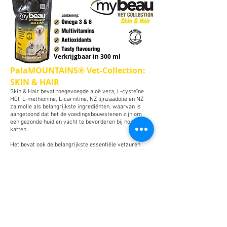
Verkrijgbaar in 300 ml
PalaMOUNTAINS® Vet-Collection:
SKIN & HAIR
Skin & Hair bevat toegevoegde aloë vera, L-cysteïne
HCl, L-methionine, L-carnitine, NZ lijnzaadolie en NZ
zalmolie als belangrijkste
ingrediënten, waarvan is
aangetoond dat het de voedingsbouwstenen zijn om
een gezonde huid en vacht te bevorderen bij honden en
katten.
Het bevat ook de belangrijkste essentiële vetzuren
omega 3 en 6, waaronder EPA en DHA, die belangrijk
zijn voor de gezondheid van de cellen. Daarnaast
bieden antioxidanten bescherming tegen vrije radicalen
en helpen bij het genezingsproces. Aminozuren
ondersteunen de versterking van haar en nagels. Tot
slot bevat het zowel in vet als in olie oplosbare
vitamines voor het aanvullen en behouden van een
gezonde lever.
Voor optimale gezondheidsvoordelen, voer dit in