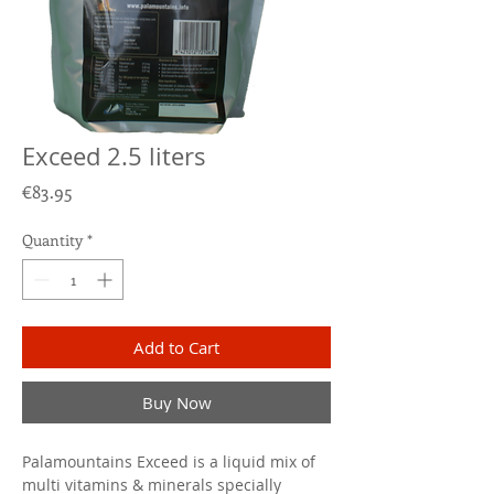
Exceed 2.5 liters
Price
€83.95
Quantity
*
Add to Cart
Buy Now
Palamountains Exceed is a liquid mix of
multi vitamins & minerals specially