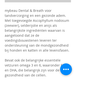
mybeau Dental & Breath voor
tandverzorging en een gezonde adem.
Met toegevoegde Ascophyllum nodosum
(zeewier), selderijolie en anijs als
belangrijkste ingrediënten waarvan is
aangetoond dat ze de
voedingsbouwstenen leveren ter
ondersteuning van de mondgezondheid
bij honden en katten in alle levensfasen.
Bevat ook de belangrijke essentiële
vetzuren omega 3 en 6, waaronder EPA
en DHA, die belangrijk zijn voor de
gezondheid van de cellen.
Antioxidanten bieden bescherming tegen
vrije radicalen en helpen bij het
genezingsproces. Zowel vet- als
olieoplosbare vitamines voor het
aanvullen en behouden van een gezonde