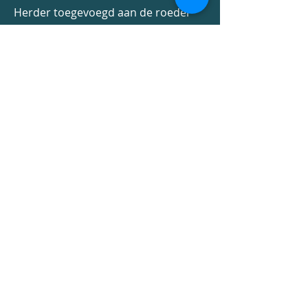
Herder toegevoegd aan de roedel
genaamd Xtreme waar Martijn zijn
passie volledig naar toeging en heeft
al zijn ervaring in verschillende
hondensporten gebundeld in zijn
eigen trainingsprogramma Technical
Obedience K9 ®.
Lees verder